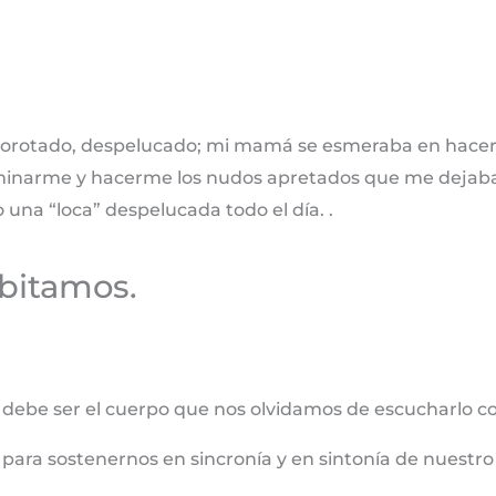
lborotado, despelucado; mi mamá se esmeraba en hac
minarme y hacerme los nudos apretados que me dejaban
na “loca” despelucada todo el día. .
bitamos.
 debe ser el cuerpo que nos olvidamos de escucharlo c
ara sostenernos en sincronía y en sintonía de nuestro