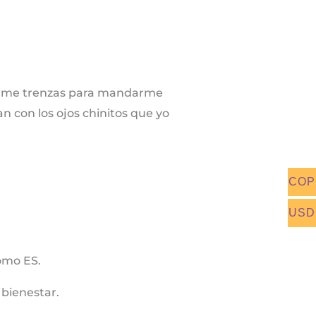
erme trenzas para mandarme
 con los ojos chinitos que yo
COP
USD
omo ES.
 bienestar.