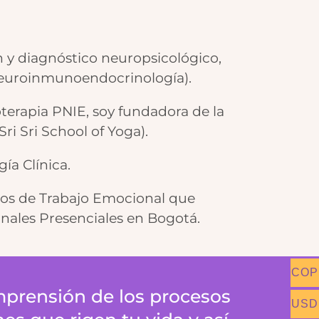
n y diagnóstico neuropsicológico,
oneuroinmunoendocrinología).
erapia PNIE, soy fundadora de la
i Sri School of Yoga).
ía Clínica.
upos de Trabajo Emocional que
nales Presenciales en Bogotá.
COP
mprensión de los procesos
USD