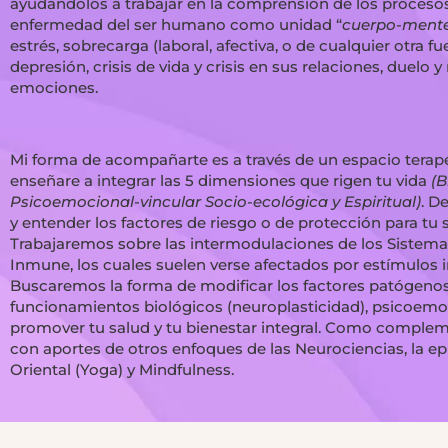
ayudándolos a trabajar en la comprensión de los procesos
enfermedad del ser humano como unidad “
cuerpo-mente
estrés, sobrecarga (laboral, afectiva, o de cualquier otra fu
depresión, crisis de vida y crisis en sus relaciones, duelo
emociones.
Mi forma de acompañarte es a través de un espacio terapé
enseñare a integrar las 5 dimensiones que rigen tu vida
(B
Psicoemocional-vincular Socio-ecológica y Espiritual)
. D
y entender los factores de riesgo o de protección para tu s
Trabajaremos sobre las intermodulaciones de los Sistema
Inmune, los cuales suelen verse afectados por estímulos i
Buscaremos la forma de modificar los factores patógeno
funcionamientos biológicos (neuroplasticidad), psicoemoc
promover tu salud y tu bienestar integral. Como compl
con aportes de otros enfoques de las Neurociencias, la epi
Oriental (Yoga) y Mindfulness.