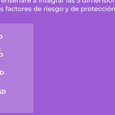
enseñare a integrar las 5 dimension
 factores de riesgo y de protección 
D
:
D
SD
SD