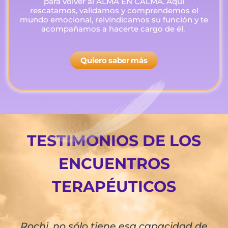
para volver al ALMA EN CALMA. Aquí
rescatamos, validamos y comprendemos el
mundo emocional, reivindicamos su función y te
acompañamos a hacerte cargo de él.
Quiero saber más
TESTIMONIOS DE LOS
ENCUENTROS
TERAPÉUTICOS
Rochi, no sólo tiene esa capacidad de