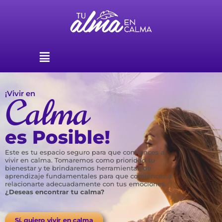
Ir
al
contenido
Menú
¡Vivir en
Calma
es Posible!
Este es tu espacio seguro para que comiences a
vivir en calma. Tomaremos como prioridad tu
bienestar y te brindaremos herramientas de
aprendizaje fundamentales para que comiences a
relacionarte adecuadamente con tus emociones.
¿Deseas encontrar tu calma?
Sí, quiero vivir en calma