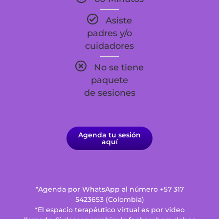
Asiste
padres y/o
cuidadores
No se tiene
paquete
de sesiones
Agenda tu sesión
aquí
*Agenda por WhatsApp al número +57 317
5423653 (Colombia)
*El espacio terapéutico virtual es por video