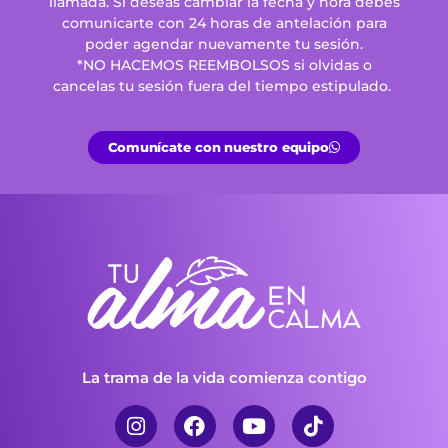
llamada. Si deseas cambiar la fecha y hora debes
comunicarte con 24 horas de antelación para
poder agendar nuevamente tu sesión.
*NO HACEMOS REEMBOLSOS si olvidas o
cancelas tu sesión fuera del tiempo estipulado.
Comunícate con nuestro equipo
La trama de la vida comienza contigo
I
F
Y
T