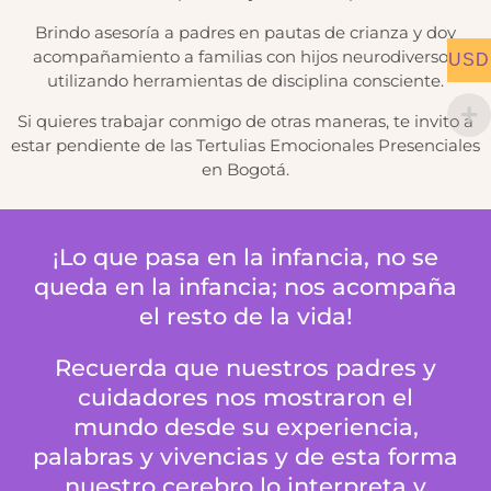
Brindo asesoría a padres en pautas de crianza y doy
acompañamiento a familias con hijos neurodiversos,
USD
utilizando herramientas de disciplina consciente.
Si quieres trabajar conmigo de otras maneras, te invito a
estar pendiente de las Tertulias Emocionales Presenciales
en Bogotá.
¡Lo que pasa en la infancia, no se
queda en la infancia; nos acompaña
el resto de la vida!
Recuerda que nuestros padres y
cuidadores nos mostraron el
mundo desde su experiencia,
palabras y vivencias y de esta forma
nuestro cerebro lo interpreta y