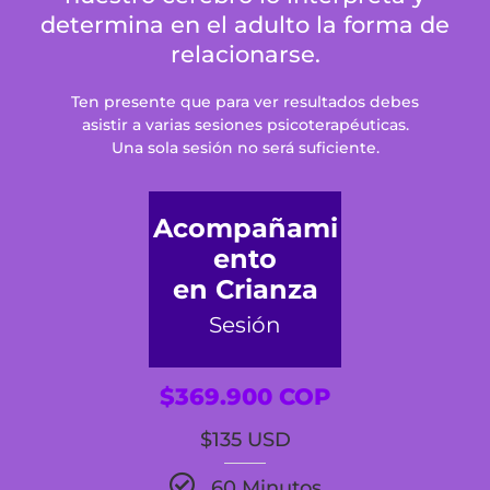
determina en el adulto la forma de
relacionarse.
Ten presente que para ver resultados debes
asistir a varias sesiones psicoterapéuticas.
Una sola sesión no será suficiente.
Acompañami
ento
en Crianza
Sesión
$369.900 COP
$135 USD
60 Minutos