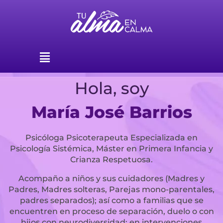
Ir
al
contenido
Menú
Hola, soy
María José Barrios
Psicóloga Psicoterapeuta Especializada en
Psicología Sistémica, Máster en Primera Infancia y
Crianza Respetuosa.
Acompaño a niños y sus cuidadores (Madres y
Padres, Madres solteras, Parejas mono-parentales,
padres separados); así como a familias que se
encuentren en proceso de separación, duelo o con
hijos con neurodiversidad; en intervenciones