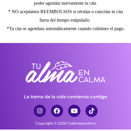
poder agendar nuevamente tu cita.
* NO aceptamos REEMBOLSOS si olvidas o cancelas tu cita
fuera del tiempo estipulado.
*Tu cita se agendara automáticamente cuando culmines el pago.
La trama de la vida comienza contigo
I
F
Y
T
n
a
o
i
Copyright © 2026 Tualmaencalma
s
c
u
k
t
e
t
t