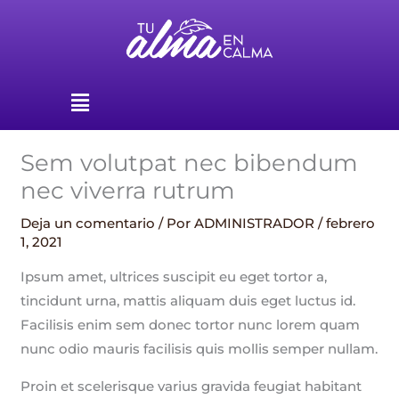
Ir
al
contenido
Menú
Sem volutpat nec bibendum
nec viverra rutrum
Deja un comentario
/ Por
ADMINISTRADOR
/
febrero
1, 2021
Ipsum amet, ultrices suscipit eu eget tortor a,
tincidunt urna, mattis aliquam duis eget luctus id.
Facilisis enim sem donec tortor nunc lorem quam
nunc odio mauris facilisis quis mollis semper nullam.
Proin et scelerisque varius gravida feugiat habitant